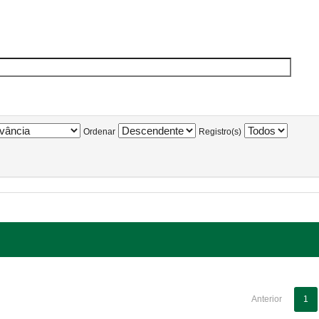
Ordenar
Registro(s)
Anterior
1