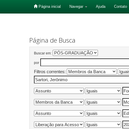
Página inicial
Navegar
Ajuda
Contato
Skip
navigation
Página de Busca
Buscar em:
por
Filtros correntes: