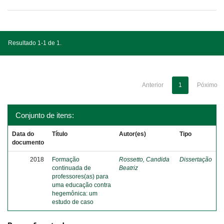
Resultado 1-1 de 1.
Anterior
1
Póximo
Conjunto de itens:
Data do
Título
Autor(es)
Tipo
documento
2018
Formação
Rossetto, Candida
Dissertação
continuada de
Beatriz
professores(as) para
uma educação contra
hegemônica: um
estudo de caso