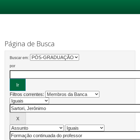
Skip
navigation
Página de Busca
Buscar em:
por
Filtros correntes: