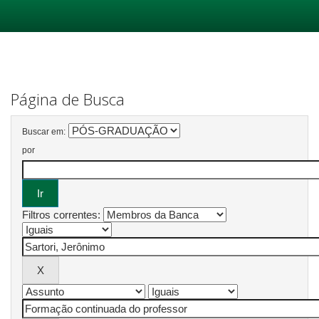
Skip
navigation
Página de Busca
Buscar em:
por
Filtros correntes: