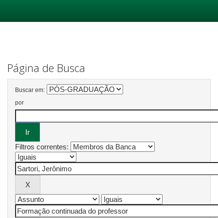
Skip
navigation
Página de Busca
Buscar em:
por
Filtros correntes: