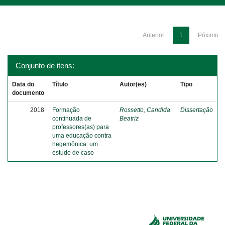
Anterior
1
Póximo
Conjunto de itens:
Data do
Título
Autor(es)
Tipo
documento
2018
Formação
Rossetto, Candida
Dissertação
continuada de
Beatriz
professores(as) para
uma educação contra
hegemônica: um
estudo de caso