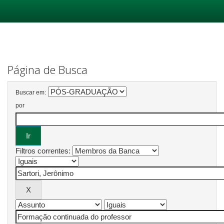
Skip
navigation
Página de Busca
Buscar em:
por
Filtros correntes: