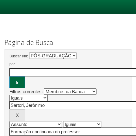
Skip
navigation
Página de Busca
Buscar em:
por
Filtros correntes: