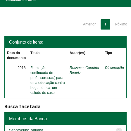
Anterior
1
Póximo
Conjunto de itens:
Data do
Título
Autor(es)
Tipo
documento
2018
Formação
Rossetto, Candida
Dissertação
continuada de
Beatriz
professores(as) para
uma educação contra
hegemônica: um
estudo de caso
Busca facetada
Membros da Banca
Sanceverino, Adriana
1