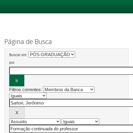
Skip
navigation
Página de Busca
Buscar em:
por
Filtros correntes: