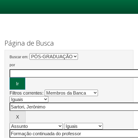
Skip
navigation
Página de Busca
Buscar em:
por
Filtros correntes: