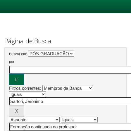
Skip
navigation
Página de Busca
Buscar em:
por
Filtros correntes: