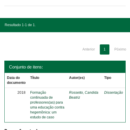
Resultado 1-1 de 1.
Anterior
1
Póximo
Conjunto de itens:
Data do
Título
Autor(es)
Tipo
documento
2018
Formação
Rossetto, Candida
Dissertação
continuada de
Beatriz
professores(as) para
uma educação contra
hegemônica: um
estudo de caso