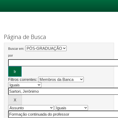
Skip
navigation
Página de Busca
Buscar em:
por
Filtros correntes: