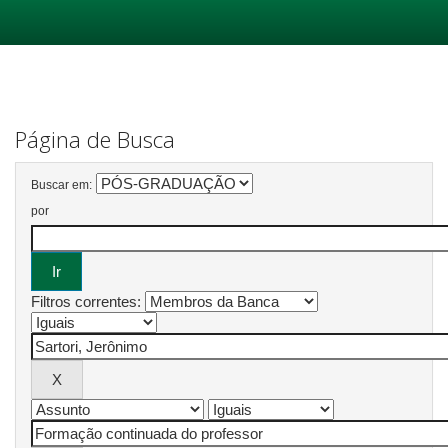
Skip
navigation
Página de Busca
Buscar em:
por
Filtros correntes: