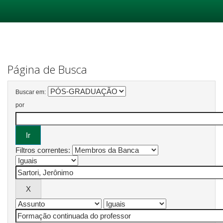
Skip
navigation
Página de Busca
Buscar em:
por
Filtros correntes: