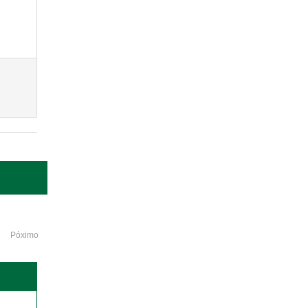
Póximo
o