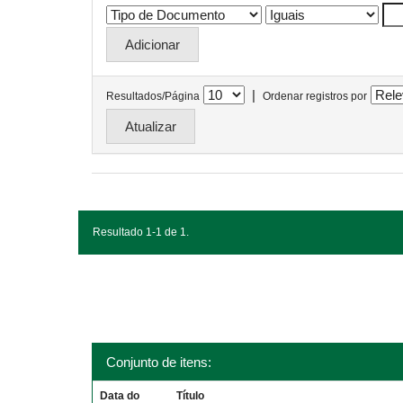
|
Resultados/Página
Ordenar registros por
Resultado 1-1 de 1.
Conjunto de itens:
Data do
Título