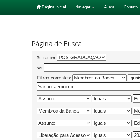
Página inicial
Navegar
Ajuda
Contato
Skip
navigation
Página de Busca
Buscar em:
por
Filtros correntes: