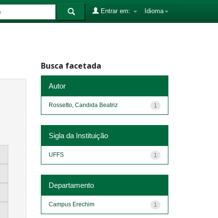
Entrar em:
Idioma
Busca facetada
Autor
Rossetto, Candida Beatriz
1
Sigla da Instituição
UFFS
1
Departamento
Campus Erechim
1