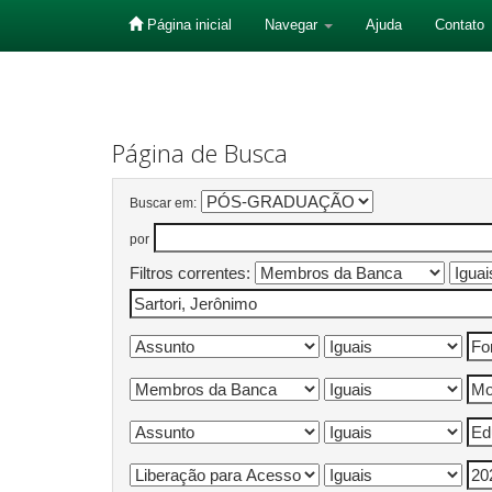
Página inicial
Navegar
Ajuda
Contato
Skip
navigation
Página de Busca
Buscar em:
por
Filtros correntes: