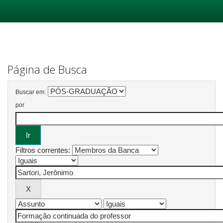
Skip
navigation
Página de Busca
Buscar em:
por
Filtros correntes: