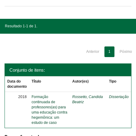
Resultado 1-1 de 1.
Anterior
1
Póximo
Conjunto de itens:
Data do
Título
Autor(es)
Tipo
documento
2018
Formação
Rossetto, Candida
Dissertação
continuada de
Beatriz
professores(as) para
uma educação contra
hegemônica: um
estudo de caso