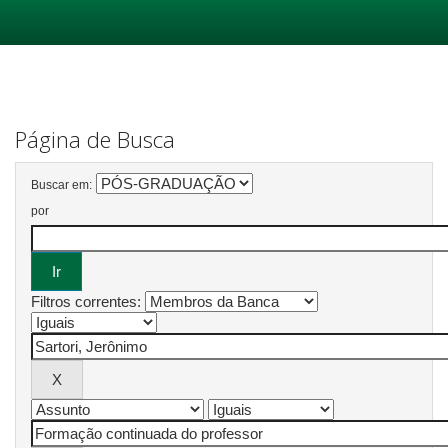
Skip
navigation
Página de Busca
Buscar em:
por
Filtros correntes: