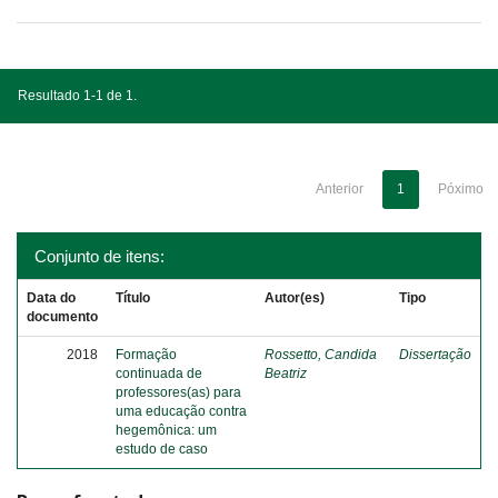
Resultado 1-1 de 1.
Anterior
1
Póximo
Conjunto de itens:
Data do
Título
Autor(es)
Tipo
documento
2018
Formação
Rossetto, Candida
Dissertação
continuada de
Beatriz
professores(as) para
uma educação contra
hegemônica: um
estudo de caso