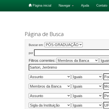
Página inicial
Navegar
Ajuda
Contato
Skip
navigation
Página de Busca
Buscar em:
por
Filtros correntes: