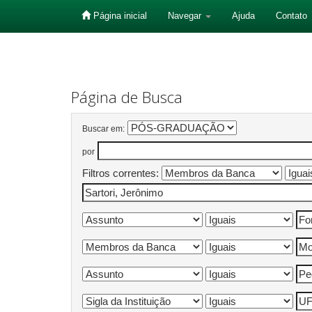
Página inicial
Navegar
Ajuda
Contato
Skip
navigation
Página de Busca
Buscar em:
por
Filtros correntes: