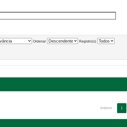
Ordenar
Registro(s)
Anterior
1