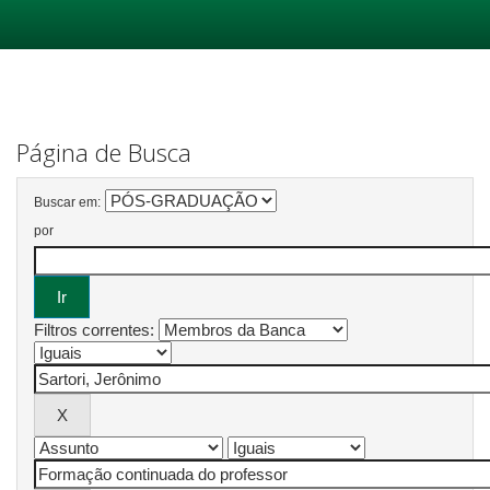
Skip
navigation
Página de Busca
Buscar em:
por
Filtros correntes: