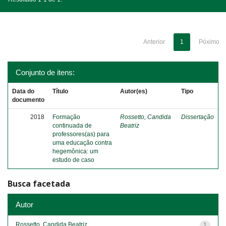
Anterior
1
Póximo
Conjunto de itens:
Data do
Título
Autor(es)
Tipo
documento
2018
Formação
Rossetto, Candida
Dissertação
continuada de
Beatriz
professores(as) para
uma educação contra
hegemônica: um
estudo de caso
Busca facetada
Autor
Rossetto, Candida Beatriz
1