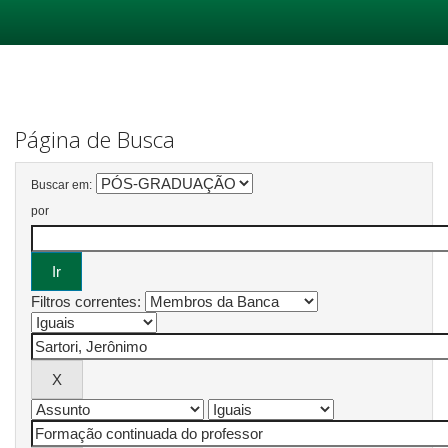
Skip
navigation
Página de Busca
Buscar em:
por
Filtros correntes: