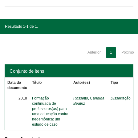
Resultado 1-1 de 1.
Anterior
1
Póximo
Conjunto de itens:
Data do
Título
Autor(es)
Tipo
documento
2018
Formação
Rossetto, Candida
Dissertação
continuada de
Beatriz
professores(as) para
uma educação contra
hegemônica: um
estudo de caso