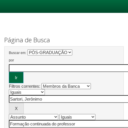
Skip
navigation
Página de Busca
Buscar em:
por
Filtros correntes: