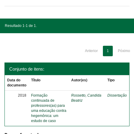
Resultado 1-1 de 1.
Anterior
1
Póximo
Conjunto de itens:
Data do
Título
Autor(es)
Tipo
documento
2018
Formação
Rossetto, Candida
Dissertação
continuada de
Beatriz
professores(as) para
uma educação contra
hegemônica: um
estudo de caso