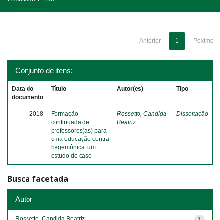
Anterior
1
Póximo
Conjunto de itens:
Data do
Título
Autor(es)
Tipo
documento
2018
Formação
Rossetto, Candida
Dissertação
continuada de
Beatriz
professores(as) para
uma educação contra
hegemônica: um
estudo de caso
Busca facetada
Autor
Rossetto, Candida Beatriz
1