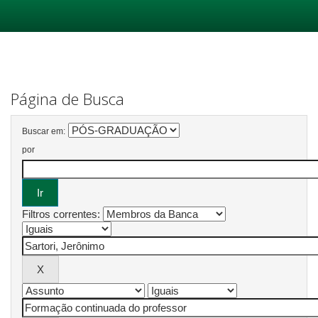
Skip
navigation
Página de Busca
Buscar em:
por
Filtros correntes: