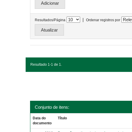
|
Resultados/Página
Ordenar registros por
Resultado 1-1 de 1.
Conjunto de itens:
Data do
Título
documento