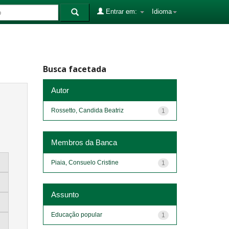
Entrar em:
Idioma
Busca facetada
Autor
Rossetto, Candida Beatriz
1
Membros da Banca
Piaia, Consuelo Cristine
1
Assunto
Educação popular
1