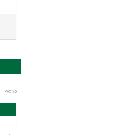
Póximo
o