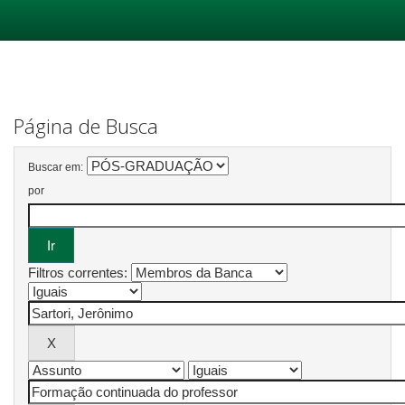
Skip
navigation
Página de Busca
Buscar em:
por
Filtros correntes: