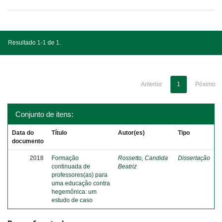
Resultado 1-1 de 1.
Anterior
1
Póximo
Conjunto de itens:
Data do
Título
Autor(es)
Tipo
documento
2018
Formação
Rossetto, Candida
Dissertação
continuada de
Beatriz
professores(as) para
uma educação contra
hegemônica: um
estudo de caso