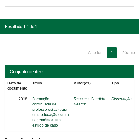
Resultado 1-1 de 1.
Anterior
1
Póximo
Conjunto de itens:
Data do
Título
Autor(es)
Tipo
documento
2018
Formação
Rossetto, Candida
Dissertação
continuada de
Beatriz
professores(as) para
uma educação contra
hegemônica: um
estudo de caso