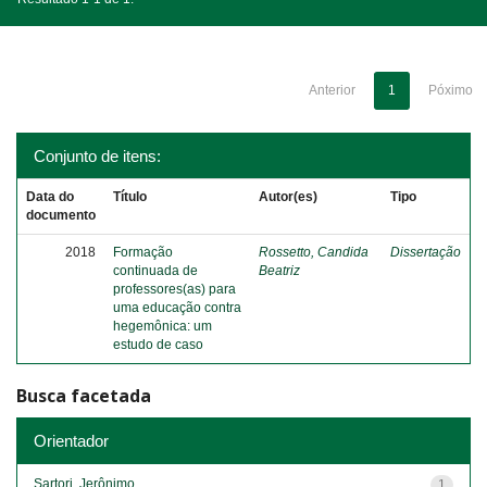
Anterior
1
Póximo
Conjunto de itens:
Data do
Título
Autor(es)
Tipo
documento
2018
Formação
Rossetto, Candida
Dissertação
continuada de
Beatriz
professores(as) para
uma educação contra
hegemônica: um
estudo de caso
Busca facetada
Orientador
Sartori, Jerônimo
1