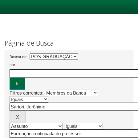
Skip
navigation
Página de Busca
Buscar em:
por
Filtros correntes: