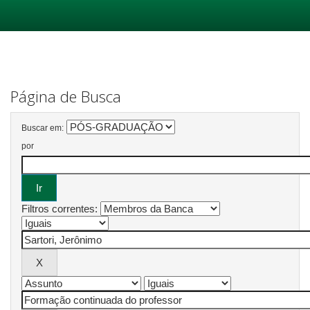
Skip
navigation
Página de Busca
Buscar em:
por
Filtros correntes: