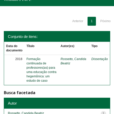
Anterior
1
Póximo
Conjunto de itens:
Data do
Título
Autor(es)
Tipo
documento
2018
Formação
Rossetto, Candida
Dissertação
continuada de
Beatriz
professores(as) para
uma educação contra
hegemônica: um
estudo de caso
Busca facetada
Autor
Rossetto, Candida Beatriz
1