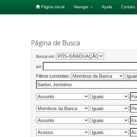
Página inicial
Navegar
Ajuda
Contato
Skip
navigation
Página de Busca
Buscar em:
por
Filtros correntes: