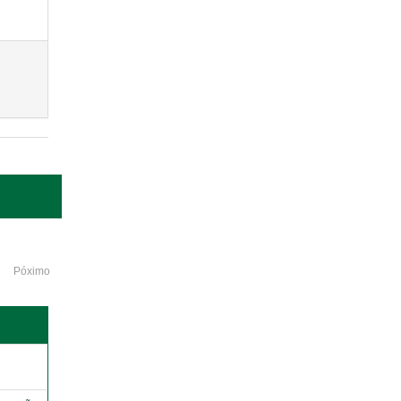
Póximo
o