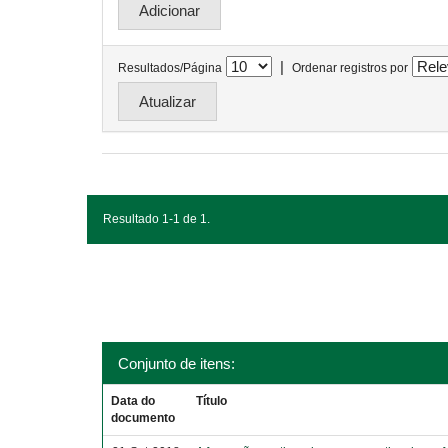
|
Resultados/Página
Ordenar registros por
Resultado 1-1 de 1.
Conjunto de itens:
Data do
Título
documento