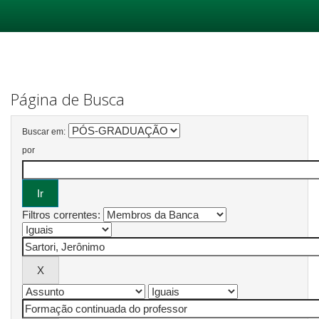
Skip
navigation
Página de Busca
Buscar em:
por
Filtros correntes: