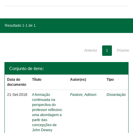
Resultado 1-1 de 1.
Anterior
1
Póximo
Conjunto de itens:
Data do
Título
Autor(es)
Tipo
documento
21-Set-2018
A formação
Pastore, Adilson
Dissertação
continuada na
perspectiva do
professor reflexivo:
uma abordagem a
partir das
concepções de
John Dewey