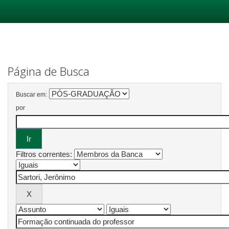
Skip
navigation
Página de Busca
Buscar em:
por
Filtros correntes: