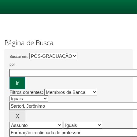
Skip
navigation
Página de Busca
Buscar em:
por
Filtros correntes: