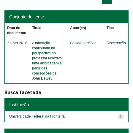
Conjunto de itens:
Data do
Título
Autor(es)
Tipo
documento
21-Set-2018
A formação
Pastore, Adilson
Dissertação
continuada na
perspectiva do
professor reflexivo:
uma abordagem a
partir das
concepções de
John Dewey
Busca facetada
Instituição
Universidade Federal da Fronteira...
1