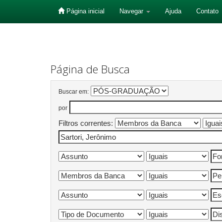
Página inicial
Navegar
Ajuda
Contato
Skip
navigation
Página de Busca
Buscar em:
por
Filtros correntes: