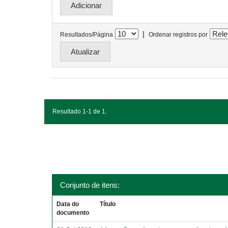
|
Resultados/Página
Ordenar registros por
Resultado 1-1 de 1.
Conjunto de itens:
Data do
Título
documento