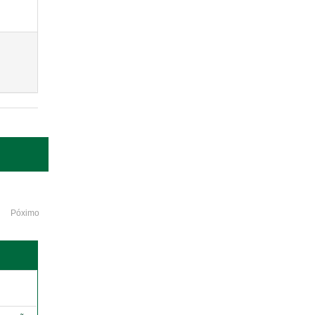
Póximo
o