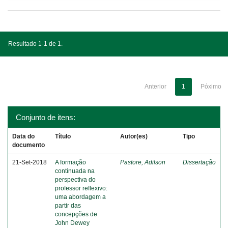
Resultado 1-1 de 1.
Anterior
1
Póximo
Conjunto de itens:
Data do
Título
Autor(es)
Tipo
documento
21-Set-2018
A formação
Pastore, Adilson
Dissertação
continuada na
perspectiva do
professor reflexivo:
uma abordagem a
partir das
concepções de
John Dewey