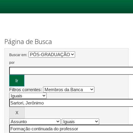
Skip
navigation
Página de Busca
Buscar em:
por
Filtros correntes: