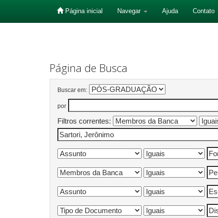
Página inicial
Navegar
Ajuda
Contato
Skip
navigation
Página de Busca
Buscar em:
por
Filtros correntes: