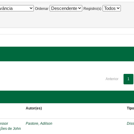
Ordenar
Registro(s)
Anterior
1
Autor(es)
Tip
essor
Pastore, Adilson
Diss
pções de John