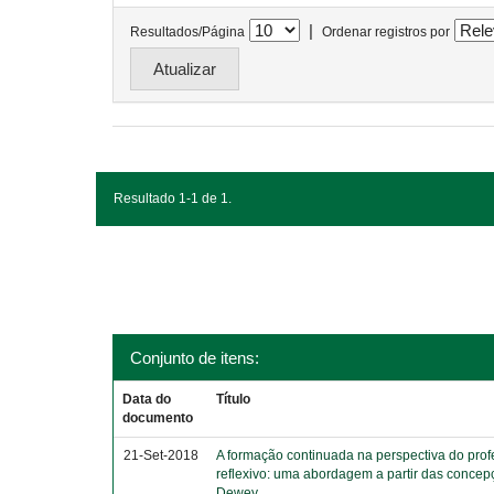
|
Resultados/Página
Ordenar registros por
Resultado 1-1 de 1.
Conjunto de itens:
Data do
Título
documento
21-Set-2018
A formação continuada na perspectiva do prof
reflexivo: uma abordagem a partir das conce
Dewey