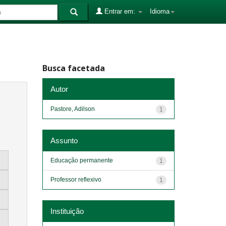
Entrar em:
Idioma
Busca facetada
Autor
Pastore, Adilson
1
Assunto
Educação permanente
1
Professor reflexivo
1
Instituição