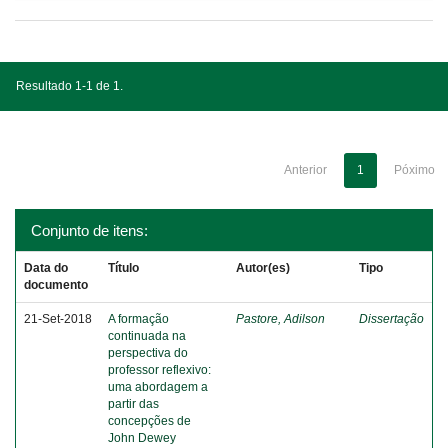
Resultado 1-1 de 1.
Anterior
1
Póximo
Conjunto de itens:
Data do
Título
Autor(es)
Tipo
documento
21-Set-2018
A formação
Pastore, Adilson
Dissertação
continuada na
perspectiva do
professor reflexivo:
uma abordagem a
partir das
concepções de
John Dewey