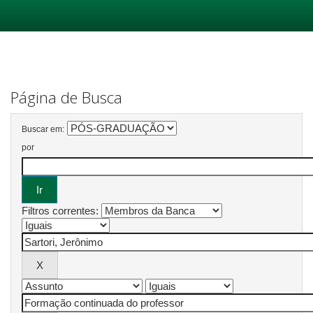
Skip
navigation
Página de Busca
Buscar em:
por
Filtros correntes: