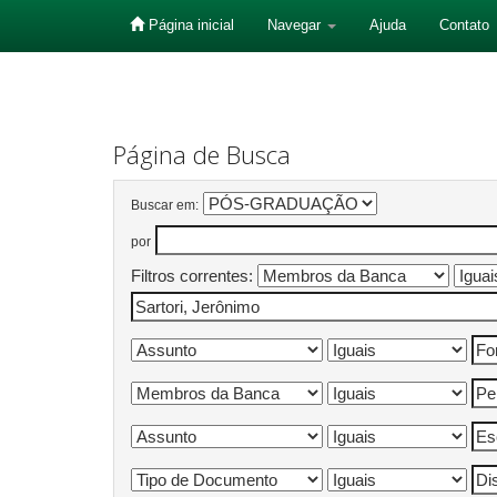
Página inicial
Navegar
Ajuda
Contato
Skip
navigation
Página de Busca
Buscar em:
por
Filtros correntes: