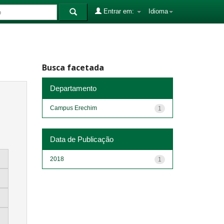
Entrar em:
Idioma
Busca facetada
Departamento
Campus Erechim
1
Data de Publicação
2018
1