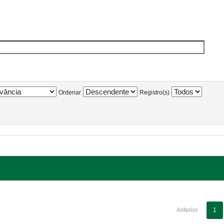
Ordenar
Registro(s)
Anterior
1