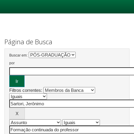
Skip
navigation
Página de Busca
Buscar em:
por
Filtros correntes: