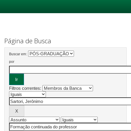
Skip
navigation
Página de Busca
Buscar em:
por
Filtros correntes: