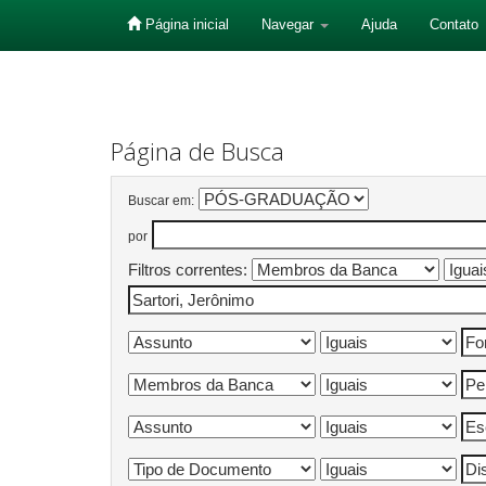
Página inicial
Navegar
Ajuda
Contato
Skip
navigation
Página de Busca
Buscar em:
por
Filtros correntes: