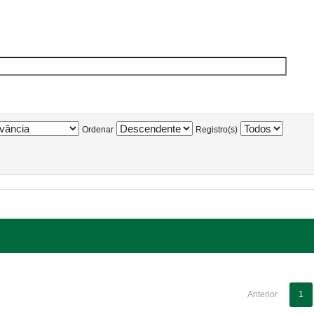
Ordenar
Registro(s)
Anterior
1