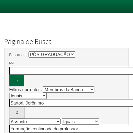
Skip
navigation
Página de Busca
Buscar em:
por
Filtros correntes: