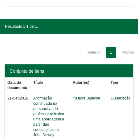
Resultado 1-1 de 1.
Anterior
1
Póximo
Conjunto de itens:
Data do
Título
Autor(es)
Tipo
documento
21-Set-2018
A formação
Pastore, Adilson
Dissertação
continuada na
perspectiva do
professor reflexivo:
uma abordagem a
partir das
concepções de
John Dewey