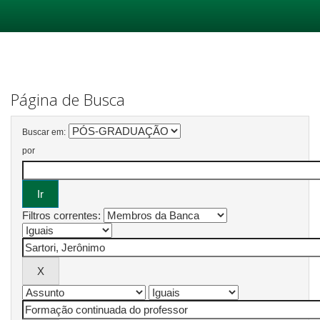
Skip
navigation
Página de Busca
Buscar em:
por
Filtros correntes: