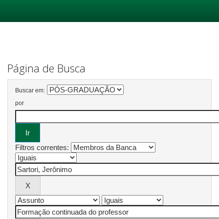
Skip
navigation
Página de Busca
Buscar em:
por
Filtros correntes: