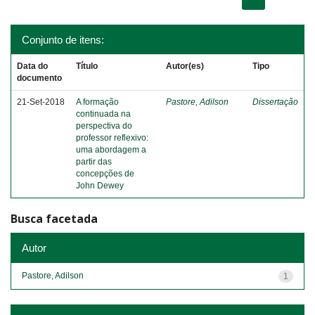
Conjunto de itens:
Data do
Título
Autor(es)
Tipo
documento
21-Set-2018
A formação
Pastore, Adilson
Dissertação
continuada na
perspectiva do
professor reflexivo:
uma abordagem a
partir das
concepções de
John Dewey
Busca facetada
Autor
Pastore, Adilson
1