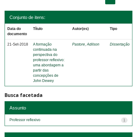
Conjunto de itens:
Data do
Título
Autor(es)
Tipo
documento
21-Set-2018
A formação
Pastore, Adilson
Dissertação
continuada na
perspectiva do
professor reflexivo:
uma abordagem a
partir das
concepções de
John Dewey
Busca facetada
Assunto
Professor reflexivo
1