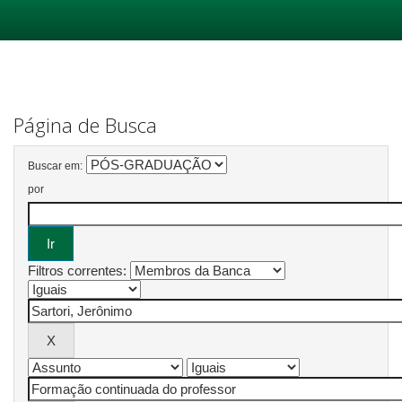
Skip
navigation
Página de Busca
Buscar em:
por
Filtros correntes: