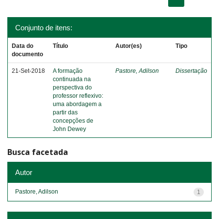
Conjunto de itens:
Data do
Título
Autor(es)
Tipo
documento
21-Set-2018
A formação
Pastore, Adilson
Dissertação
continuada na
perspectiva do
professor reflexivo:
uma abordagem a
partir das
concepções de
John Dewey
Busca facetada
Autor
Pastore, Adilson
1