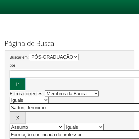
Skip
navigation
Página de Busca
Buscar em:
por
Filtros correntes: