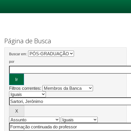
Skip
navigation
Página de Busca
Buscar em:
por
Filtros correntes: