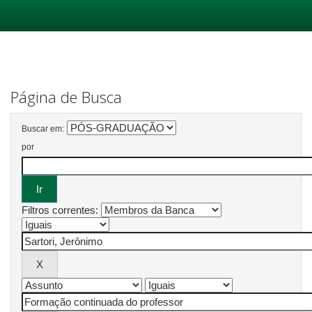
Skip
navigation
Página de Busca
Buscar em:
por
Filtros correntes: