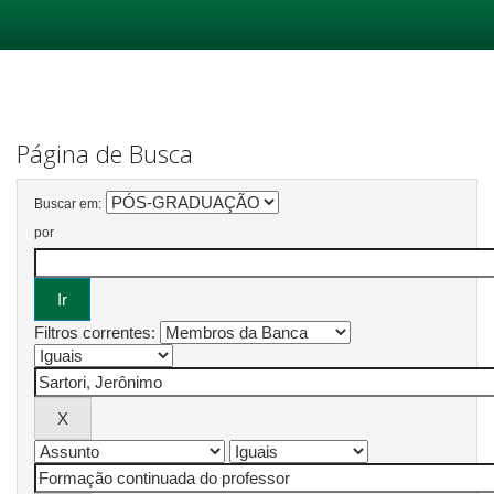
Skip
navigation
Página de Busca
Buscar em:
por
Filtros correntes: