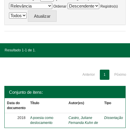
Ordenar
Registro(s)
Resultado 1-1 de 1.
Anterior
1
Póximo
Conjunto de itens:
Data do
Título
Autor(es)
Tipo
documento
2018
A poesia como
Castro, Juliane
Dissertação
deslocamento
Fernanda Kuhn de